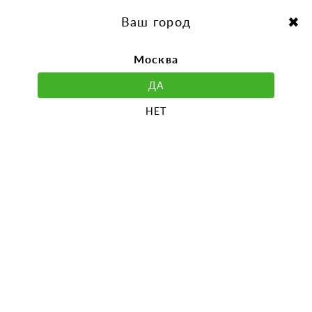
перейти
Перейти
к
к
Выбор города:
содержанию
навигации
Ваш город
Москва
ДА
НЕТ