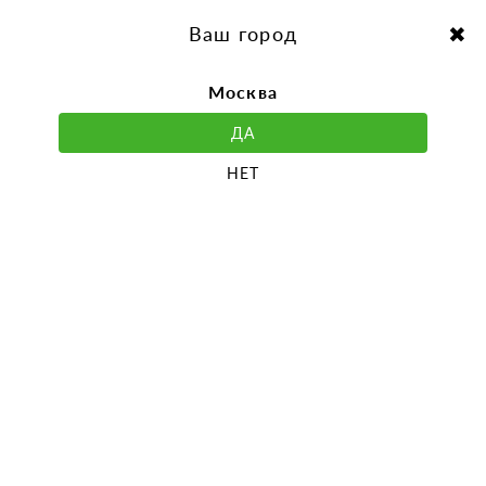
перейти
Перейти
к
к
Выбор города:
содержанию
навигации
Ваш город
Москва
ДА
НЕТ