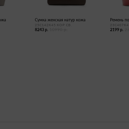
кожа
сумка женская натур кожа
ремень п
25С142К45 КОР СВ.
23С407К4
8243 р.
10990 р.
2199 р.
2