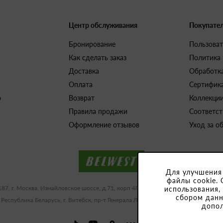
Центр обслуживания
Покупате
Бронирование
Пользоват
Как сделать заказ
Политика
Доставка
Обработк
Оплата
Сертифик
о
Возврат
Коллекци
Правила продажи
Соответст
Оформление отзывов
Уход за о
Для улучшения
файлы cookie. 
187, г. Москва, Измайловское шоссе, д.71, корп 4Г-Д ИНН/КПП 9909483591/77
использования,
сбором данн
 Республика Беларусь, г. Витебск, пр-т Генерала Людникова, 10-1, УНП 3918
допо