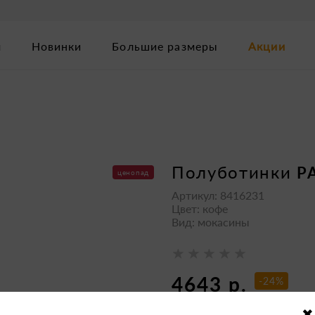
м
Новинки
Большие размеры
Акции
полуботинки
P
ценопад
Артикул: 8416231
Цвет: кофе
Вид: мокасины
4643 р.
-24%
6190 р.