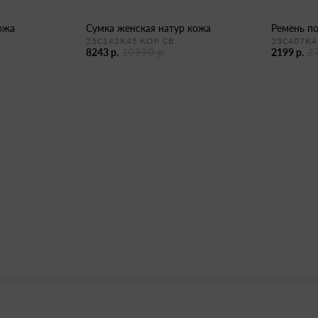
кожа
сумка женская натур кожа
ремень п
25С142К45 КОР СВ.
23С407К4
8243 р.
10990 р.
2199 р.
2