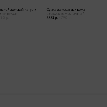
оясной женский натур к
сумка женская иск кожа
5 2Р КРАСН
25С561К45 МОЛОЧНЫЙ
790 р.
3832 р.
4790 р.