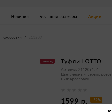
м
Новинки
Большие размеры
Акции
Кроссовки
211209
туфли
LOTTO
ценопад
Артикул: 2112091JZ
Цвет: черный, серый, розо
Вид: кроссовки
1599 р.
-59%
3990 р.