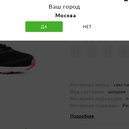
Ваш город
Москва
ДА
НЕТ
Таблица размеров
6.5
7
7.5
8
Материал верха:
текст
Вид застежки:
шнурок
Материал подкладки:
т
Материал подошвы:
Ре
Подробнее