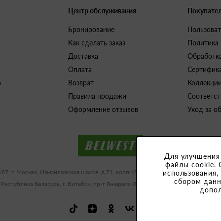
Центр обслуживания
Покупате
Бронирование
Пользоват
Как сделать заказ
Политика
Доставка
Обработк
Оплата
Сертифик
о
Возврат
Коллекци
Правила продажи
Соответст
Оформление отзывов
Уход за о
Для улучшения
файлы cookie. 
187, г. Москва, Измайловское шоссе, д.71, корп 4Г-Д ИНН/КПП 9909483591/77
использования,
сбором данн
 Республика Беларусь, г. Витебск, пр-т Генерала Людникова, 10-1, УНП 3918
допо