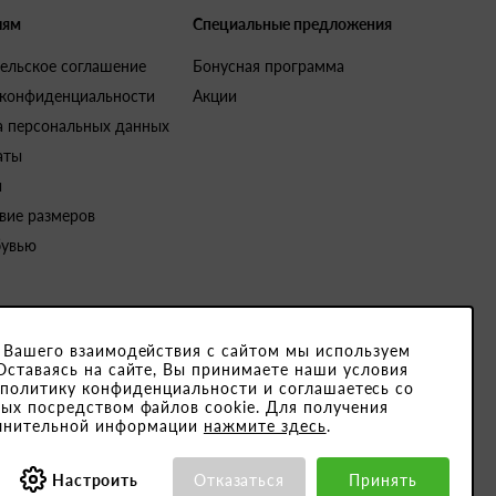
лям
Специальные предложения
ельское соглашение
Бонусная программа
 конфиденциальности
Акции
а персональных данных
аты
и
вие размеров
бувью
 Вашего взаимодействия с сайтом мы используем
Оставаясь на сайте, Вы принимаете наши условия
4791001. Юридический адрес закрытого акционерного общества «Белвест
 политику конфиденциальности и соглашаетесь со
ых посредством файлов cookie. Для получения
15189, ОКПО 501066892000
лнительной информации
нажмите здесь
.
Настроить
Отказаться
Принять