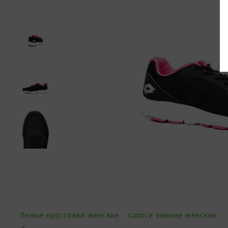
белые кроссовки женские
сапоги зимние женские