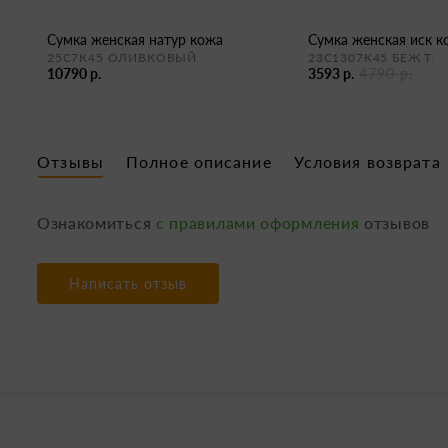
сумка женская натур кожа
сумка женская иск 
25С7К45 ОЛИВКОВЫЙ
23С1307К45 БЕЖ Т.
10790 р.
3593 р.
4790 р.
Отзывы
Полное описание
Условия возврата
Ознакомиться
с правилами оформления
отзывов
Написать отзыв