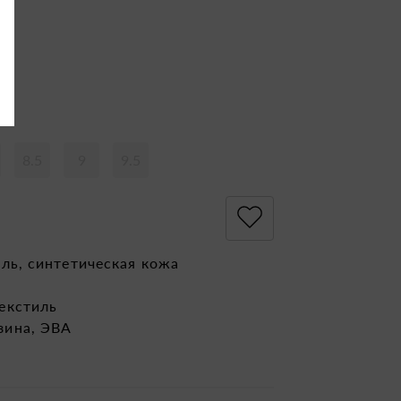
8.5
9
9.5
иль, синтетическая кожа
екстиль
зина, ЭВА