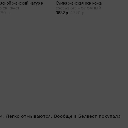
оясной женский натур к
сумка женская иск кожа
5 2Р КРАСН
25С561К45 МОЛОЧНЫЙ
790 р.
3832 р.
4790 р.
им. Легко отмываются. Вообще в Белвест покупала