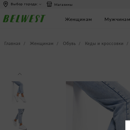
перейти
Перейти
Выбор города:
Магазины
к
к
содержанию
навигации
Женщинам
Мужчина
Главная
Женщинам
Обувь
Кеды и кроссовки