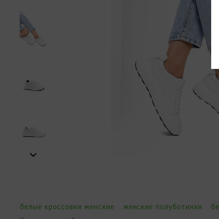
белые кроссовки женские
женские полуботинки
б