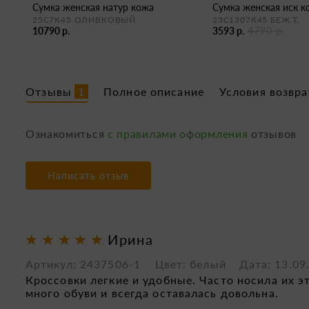
сумка женская натур кожа
сумка женская иск 
25С7К45 ОЛИВКОВЫЙ
23С1307К45 БЕЖ Т.
10790 р.
3593 р.
4790 р.
Отзывы
1
Полное описание
Условия возвра
Ознакомиться
с правилами оформления
отзывов
Написать отзыв
Ирина
Артикул: 2437506-1 Цвет: белый
Дата: 13.09
Кроссовки легкие и удобные. Часто носила их 
много обуви и всегда оставалась довольна.