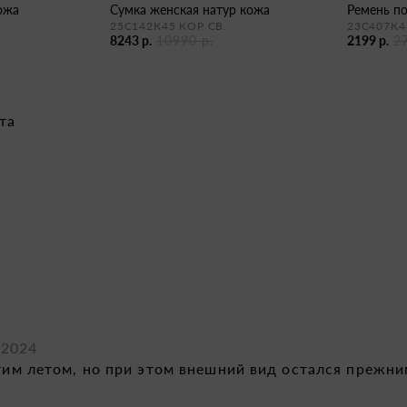
кожа
сумка женская натур кожа
ремень п
25С142К45 КОР СВ.
23С407К4
8243 р.
10990 р.
2199 р.
2
та
.2024
этим летом, но при этом внешний вид остался прежн