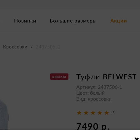
м
Новинки
Большие размеры
Акции
Кроссовки
2437505_1
туфли
BELWEST
ценопад
Артикул: 2437506-1
Цвет: белый
Вид: кроссовки
(1)
7490 р.