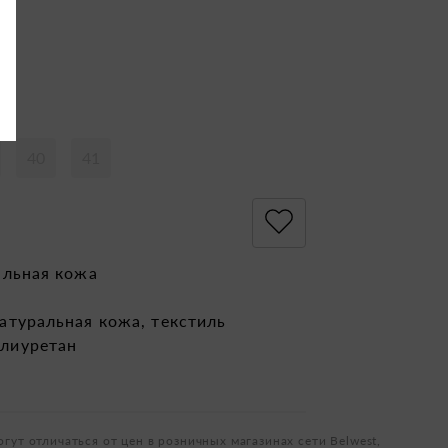
40
41
альная кожа
атуральная кожа, текстиль
лиуретан
огут отличаться от цен в розничных магазинах сети Belwest,