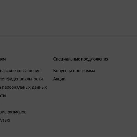
лям
Специальные предложения
ельское соглашение
Бонусная программа
 конфиденциальности
Акции
а персональных данных
аты
и
вие размеров
бувью