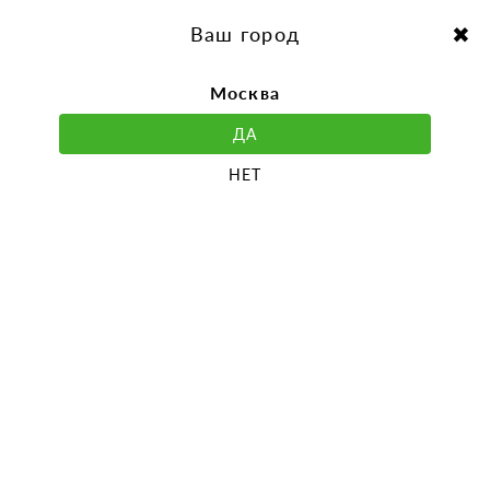
перейти
Перейти
к
к
Выбор города:
содержанию
навигации
Ваш город
Москва
ДА
НЕТ