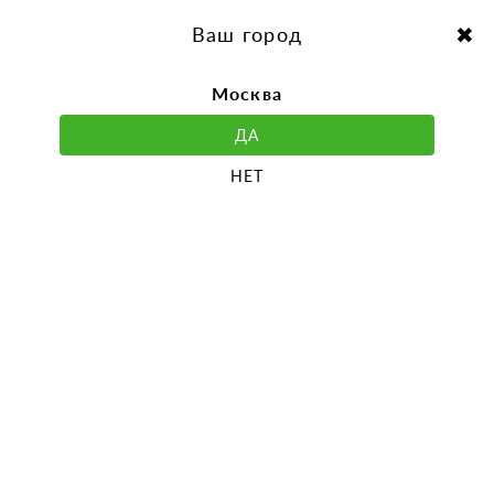
перейти
Перейти
к
к
Выбор города:
содержанию
навигации
Ваш город
Москва
ДА
НЕТ