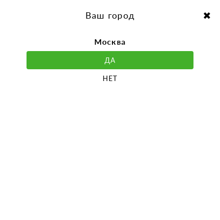
перейти
Перейти
к
к
Выбор города:
содержанию
навигации
Ваш город
Москва
ДА
НЕТ