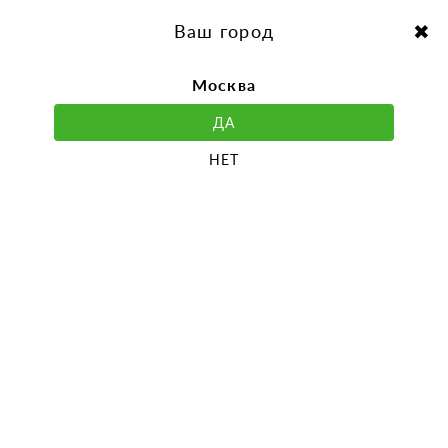
перейти
Перейти
к
к
Выбор города:
содержанию
навигации
Ваш город
Москва
ДА
НЕТ