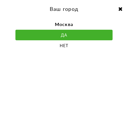
перейти
Перейти
к
к
Выбор города:
содержанию
навигации
Ваш город
Москва
ДА
НЕТ