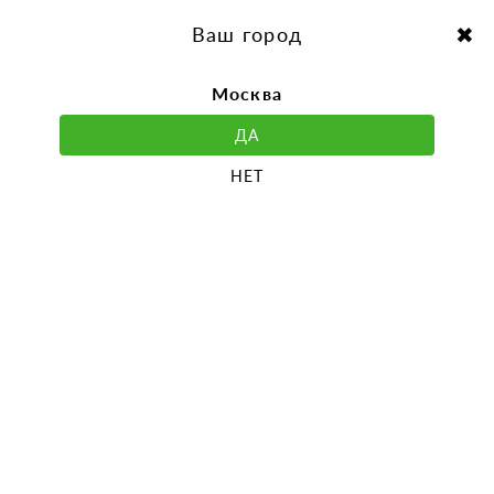
перейти
Перейти
к
к
Выбор города:
содержанию
навигации
Ваш город
Москва
ДА
НЕТ