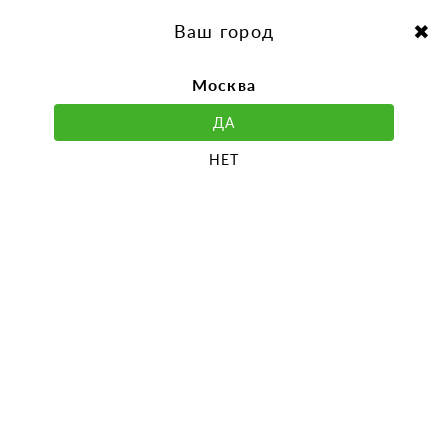
перейти
Перейти
к
к
Выбор города:
содержанию
навигации
Ваш город
Москва
ДА
НЕТ