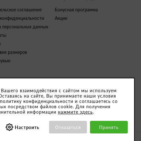
ельское соглашение
Бонусная программа
 конфиденциальности
Акции
а персональных данных
аты
и
вие размеров
бувью
 Вашего взаимодействия с сайтом мы используем
Оставаясь на сайте, Вы принимаете наши условия
4791001. Юридический адрес закрытого акционерного общества «Белвест
 политику конфиденциальности и соглашаетесь со
ых посредством файлов cookie. Для получения
15189, ОКПО 501066892000
лнительной информации
нажмите здесь
.
Настроить
Отказаться
Принять