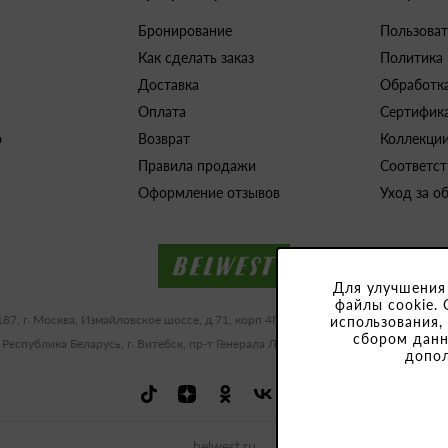
Бронирование
Пользоват
Как сделать заказ
Политика
Доставка
Обработк
Оплата
Сертифик
о
Возврат
Коллекци
Правила продажи
Соответст
Оформление отзывов
Уход за о
Для улучшения
файлы cookie. 
187, г. Москва, Измайловское шоссе, д.71, корп 4Г-Д ИНН/КПП 9909483591/77
использования,
сбором данн
 Республика Беларусь, г. Витебск, пр-т Генерала Людникова, 10-1, УНП 3918
допо
belwest.ru