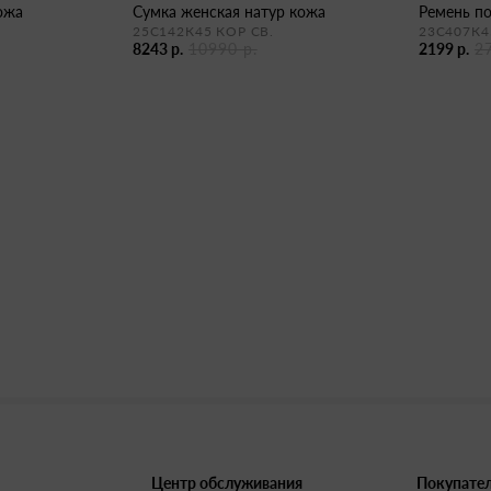
кожа
сумка женская натур кожа
ремень п
25С142К45 КОР СВ.
23С407К4
8243 р.
10990 р.
2199 р.
2
Центр обслуживания
Покупате