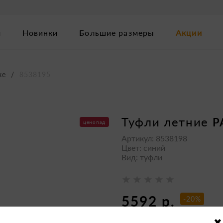
м
Новинки
Большие размеры
Акции
ке
8538195
туфли летние
P
ценопад
Артикул: 8538198
Цвет: синий
Вид: туфли
5592 р.
-20%
6990 р.