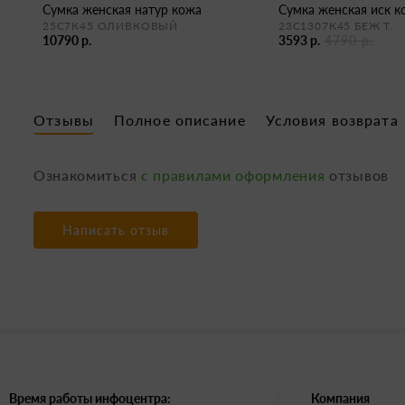
сумка женская натур кожа
сумка женская иск 
25С7К45 ОЛИВКОВЫЙ
23С1307К45 БЕЖ Т.
10790 р.
3593 р.
4790 р.
Отзывы
Полное описание
Условия возврата
Ознакомиться
с правилами оформления
отзывов
Написать отзыв
Время работы инфоцентра:
Компания