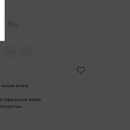
40
41
альная кожа
атуральная кожа
лиуретан