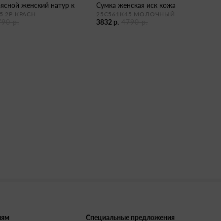
оясной женский натур к
сумка женская иск кожа
5 2Р КРАСН
25С561К45 МОЛОЧНЫЙ
790 р.
3832 р.
4790 р.
лям
Специальные предложения