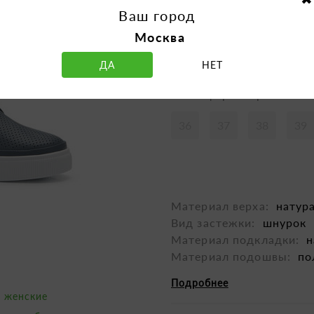
Ваш город
Москва
ДА
НЕТ
Таблица размеров
36
37
38
39
Материал верха:
натур
Вид застежки:
шнурок
Материал подкладки:
н
Материал подошвы:
по
Подробнее
) женские