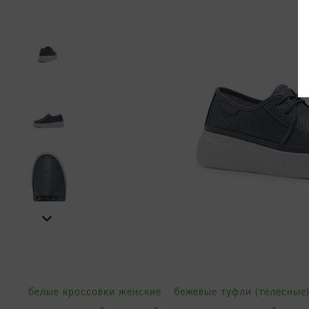
белые кроссовки женские
бежевые туфли (телесные