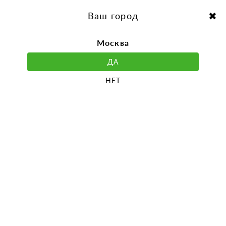
перейти
Перейти
к
к
Выбор города:
содержанию
навигации
Ваш город
Москва
ДА
НЕТ