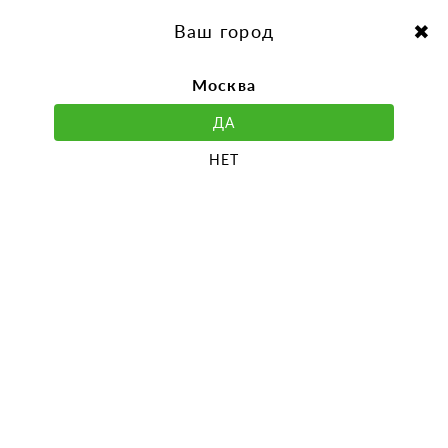
перейти
Перейти
к
к
Выбор города:
содержанию
навигации
Ваш город
Москва
ДА
НЕТ