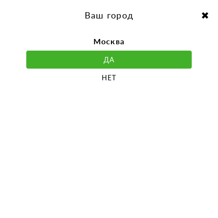
перейти
Перейти
к
к
Выбор города:
содержанию
навигации
Ваш город
Москва
ДА
НЕТ