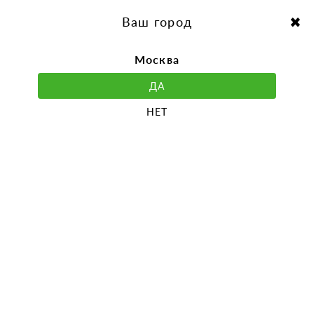
перейти
Перейти
к
к
Выбор города:
содержанию
навигации
Ваш город
Москва
ДА
НЕТ