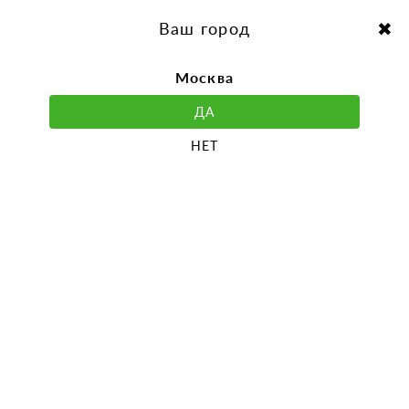
перейти
Перейти
к
к
Выбор города:
содержанию
навигации
Ваш город
Москва
ДА
НЕТ