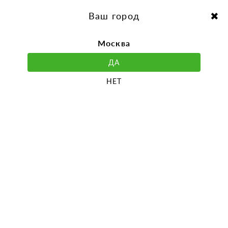
перейти
Перейти
к
к
Выбор города:
содержанию
навигации
Ваш город
Москва
ДА
НЕТ