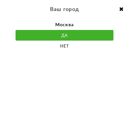
перейти
Перейти
к
к
Выбор города:
содержанию
навигации
Ваш город
Москва
ДА
НЕТ