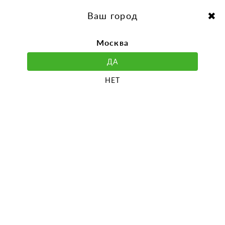
перейти
Перейти
к
к
Выбор города:
содержанию
навигации
Ваш город
Москва
ДА
НЕТ