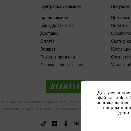
Центр обслуживания
Покупате
Бронирование
Пользоват
Как сделать заказ
Политика
Доставка
Обработк
Оплата
Сертифик
о
Возврат
Коллекци
Правила продажи
Соответст
Оформление отзывов
Уход за о
Для улучшения
файлы cookie. 
187, г. Москва, Измайловское шоссе, д.71, корп 4Г-Д ИНН/КПП 9909483591/77
использования,
сбором данн
 Республика Беларусь, г. Витебск, пр-т Генерала Людникова, 10-1, УНП 3918
допо