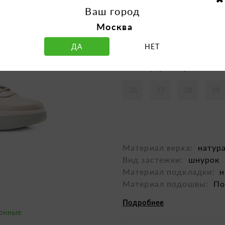
Ваш город
Москва
ДА
НЕТ
Таблица размеров
36
37
38
39
Материал верха:
натур
Вид застежки:
шнурок
Материал подкладки:
н
Материал подошвы:
По
Подробнее
зонные