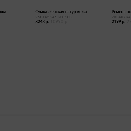
кожа
сумка женская натур кожа
ремень п
25С142К45 КОР СВ.
23С407К4
8243 р.
10990 р.
2199 р.
2