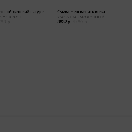
оясной женский натур к
сумка женская иск кожа
5 2Р КРАСН
25С561К45 МОЛОЧНЫЙ
790 р.
3832 р.
4790 р.