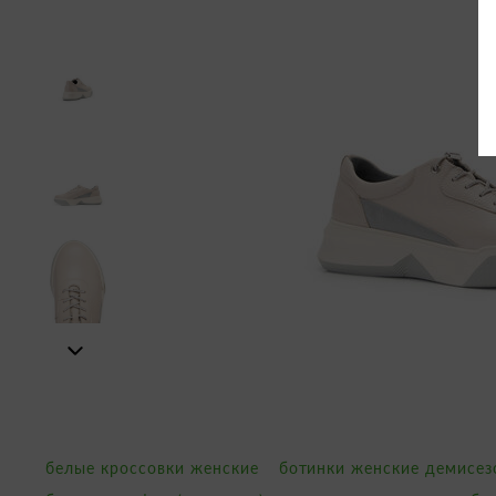
белые кроссовки женские
ботинки женские демисе