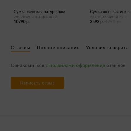
сумка женская натур кожа
сумка женская иск 
25С7К45 ОЛИВКОВЫЙ
23С1307К45 БЕЖ Т.
10790 р.
3593 р.
4790 р.
Отзывы
Полное описание
Условия возврата
Ознакомиться
с правилами оформления
отзывов
Написать отзыв