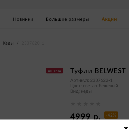
м
Новинки
Большие размеры
Акции
Кеды
2337620_1
туфли
BELWEST
ценопад
Артикул: 2337622-1
Цвет: светло-бежевый
Вид: кеды
4999 р.
-42%
8690 р.