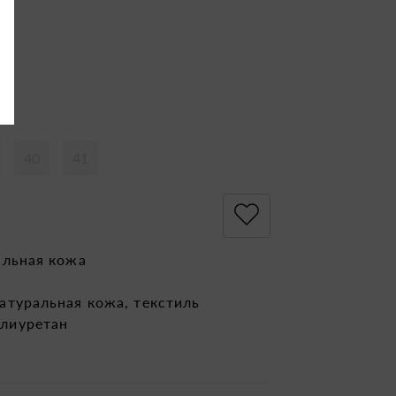
40
41
альная кожа
атуральная кожа, текстиль
лиуретан