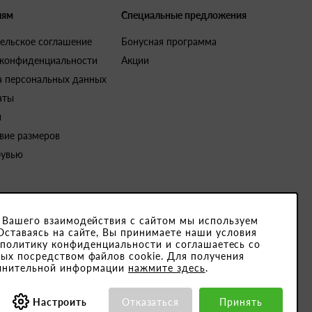
лям
Специальные предложения
ельское соглашение
Бонусная программа
 конфиденциальности
Акции
а персональных данных
аты
и
вие размеров
бувью
 Вашего взаимодействия с сайтом мы используем
Оставаясь на сайте, Вы принимаете наши условия
4791001. Юридический адрес закрытого акционерного общества «Белвест
 политику конфиденциальности и соглашаетесь со
ых посредством файлов cookie. Для получения
15189, ОКПО 501066892000
лнительной информации
нажмите здесь
.
Настроить
Отказаться
Принять