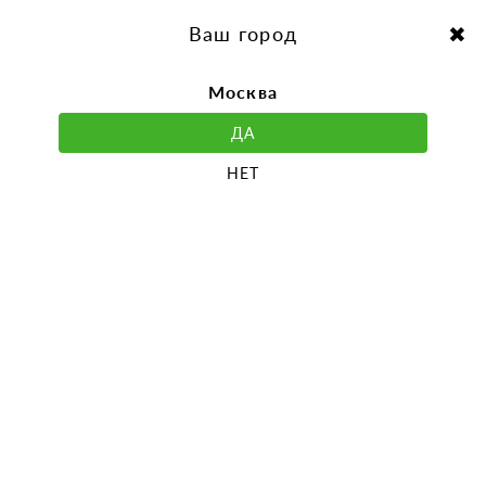
перейти
Перейти
к
к
Выбор города:
содержанию
навигации
Ваш город
Москва
ДА
НЕТ