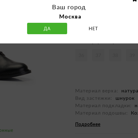
Ваш город
Москва
ДА
НЕТ
Таблица размеров
36
37
38
39
Материал верха:
натур
Вид застежки:
шнурок
Материал подкладки:
н
Материал подошвы:
Ко
Подробнее
зонные