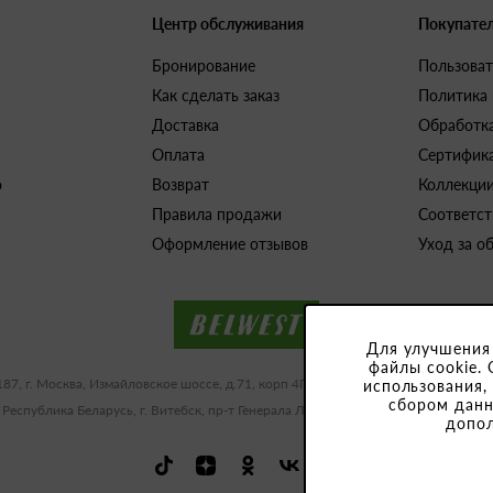
Центр обслуживания
Покупате
Бронирование
Пользоват
Как сделать заказ
Политика
Доставка
Обработк
Оплата
Сертифик
о
Возврат
Коллекци
Правила продажи
Соответст
Оформление отзывов
Уход за о
Для улучшения
файлы cookie. 
187, г. Москва, Измайловское шоссе, д.71, корп 4Г-Д ИНН/КПП 9909483591/77
использования,
сбором данн
 Республика Беларусь, г. Витебск, пр-т Генерала Людникова, 10-1, УНП 3918
допо