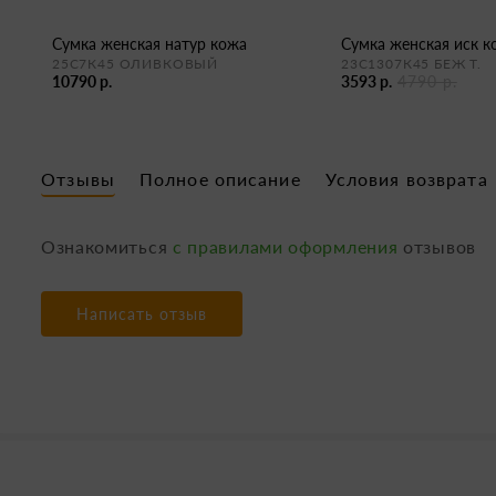
сумка женская натур кожа
сумка женская иск 
25С7К45 ОЛИВКОВЫЙ
23С1307К45 БЕЖ Т.
10790 р.
3593 р.
4790 р.
Отзывы
Полное описание
Условия возврата
Ознакомиться
с правилами оформления
отзывов
Написать отзыв