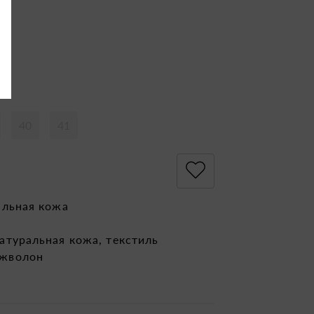
40
41
альная кожа
атуральная кожа, текстиль
жволон