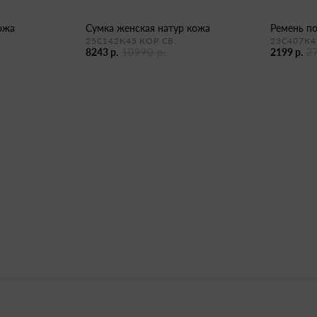
кожа
сумка женская натур кожа
ремень п
25С142К45 КОР СВ.
23С407К4
8243 р.
10990 р.
2199 р.
2