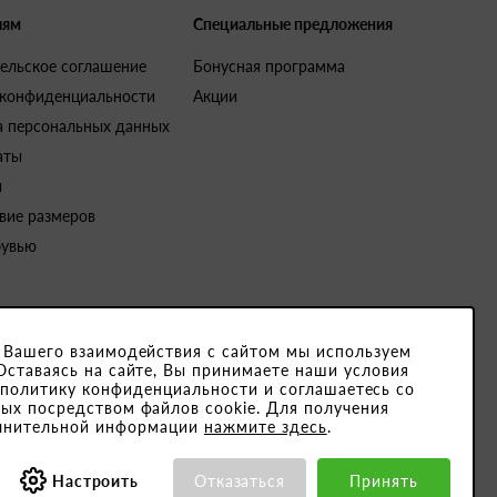
лям
Специальные предложения
ельское соглашение
Бонусная программа
 конфиденциальности
Акции
а персональных данных
аты
и
вие размеров
бувью
 Вашего взаимодействия с сайтом мы используем
Оставаясь на сайте, Вы принимаете наши условия
4791001. Юридический адрес закрытого акционерного общества «Белвест
 политику конфиденциальности и соглашаетесь со
ых посредством файлов cookie. Для получения
15189, ОКПО 501066892000
лнительной информации
нажмите здесь
.
Настроить
Отказаться
Принять