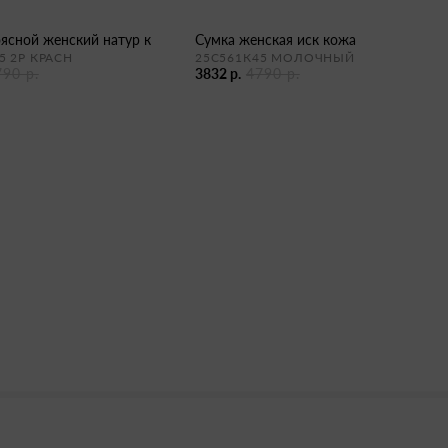
оясной женский натур к
сумка женская иск кожа
5 2Р КРАСН
25С561К45 МОЛОЧНЫЙ
790 р.
3832 р.
4790 р.