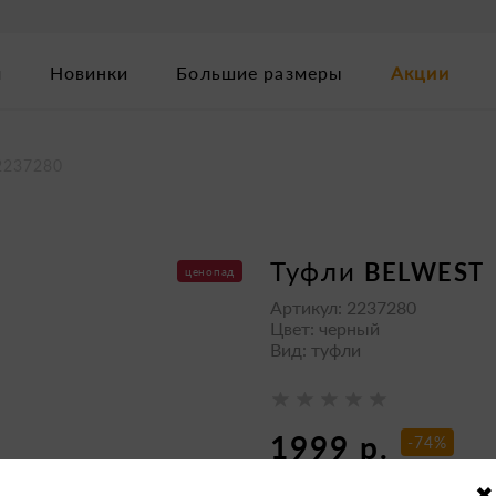
м
Новинки
Большие размеры
Акции
2237280
туфли
BELWEST
ценопад
Артикул: 2237280
Цвет: черный
Вид: туфли
1999 р.
-74%
7990 р.