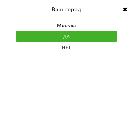
перейти
Перейти
к
к
Выбор города:
содержанию
навигации
Ваш город
Москва
ДА
НЕТ