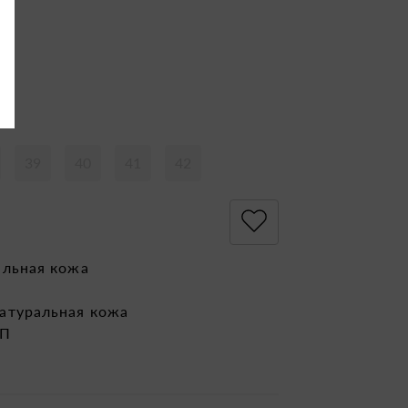
39
40
41
42
альная кожа
атуральная кожа
ЭП