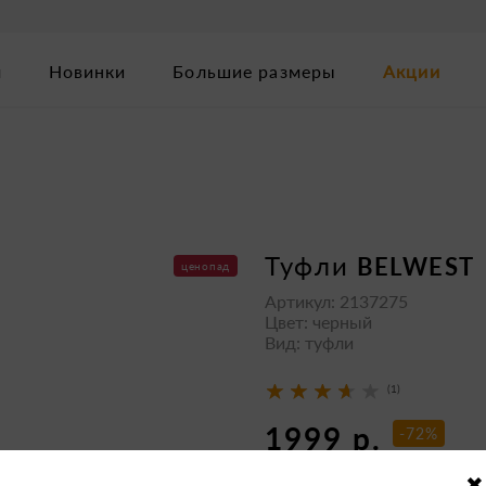
м
Новинки
Большие размеры
Акции
туфли
BELWEST
ценопад
Артикул: 2137275
Цвет: черный
Вид: туфли
(1)
1999 р.
-72%
7190 р.