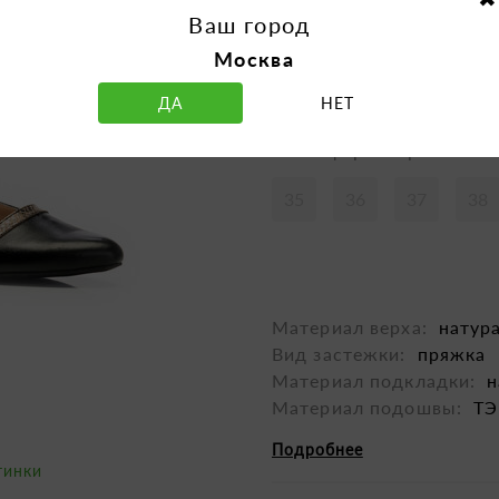
Ваш город
Москва
ДА
НЕТ
Таблица размеров
35
36
37
38
Материал верха:
натур
Вид застежки:
пряжка
Материал подкладки:
н
Материал подошвы:
Т
Подробнее
тинки