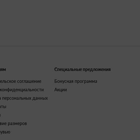
лям
Специальные предложения
ельское соглашение
Бонусная программа
 конфиденциальности
Акции
а персональных данных
аты
и
вие размеров
бувью