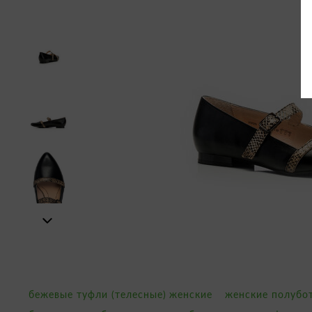
бежевые туфли (телесные) женские
женские полубо