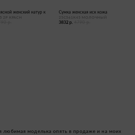
оясной женский натур к
сумка женская иск кожа
5 2Р КРАСН
25С561К45 МОЛОЧНЫЙ
790 р.
3832 р.
4790 р.
я любимая моделька опять в продаже и на моих