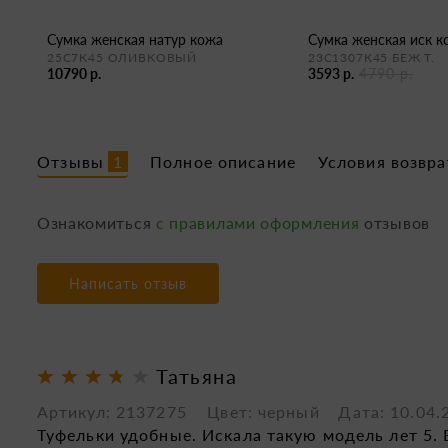
сумка женская натур кожа
сумка женская иск 
25С7К45 ОЛИВКОВЫЙ
23С1307К45 БЕЖ Т.
10790 р.
3593 р.
4790 р.
Отзывы
1
Полное описание
Условия возвра
Ознакомиться
с правилами оформления
отзывов
Написать отзыв
Татьяна
Артикул: 2137275 Цвет: черный
Дата: 10.04.
Туфельки удобные. Искала такую модель лет 5.