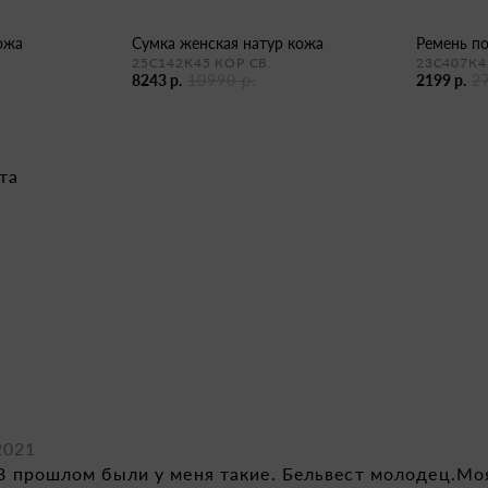
кожа
сумка женская натур кожа
ремень п
25С142К45 КОР СВ.
23С407К4
8243 р.
10990 р.
2199 р.
2
та
2021
 В прошлом были у меня такие. Бельвест молодец.Мо