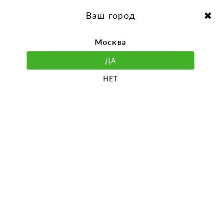
перейти
Перейти
к
к
Выбор города:
содержанию
навигации
Ваш город
Москва
ДА
НЕТ