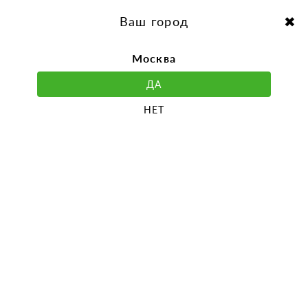
перейти
Перейти
к
к
Выбор города:
содержанию
навигации
Ваш город
Москва
ДА
НЕТ