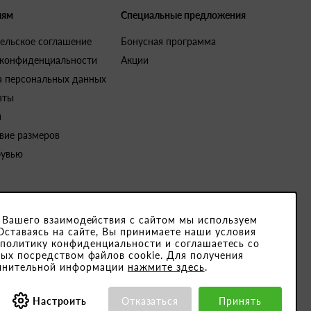
лям
Специальные предложения
ельское соглашение
Бонусная программа
 конфиденциальности
Акции
а персональных данных
аты
и
вие размеров
бувью
 Вашего взаимодействия с сайтом мы используем
Оставаясь на сайте, Вы принимаете наши условия
4791001. Юридический адрес закрытого акционерного общества «Белвест
 политику конфиденциальности и соглашаетесь со
ых посредством файлов cookie. Для получения
15189, ОКПО 501066892000
лнительной информации
нажмите здесь
.
Настроить
Отказаться
Принять