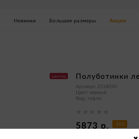
м
Новинки
Большие размеры
Акции
полуботинки л
ценопад
Артикул: 2518050
Цвет: черный
Вид: туфли
5873 р.
-30%
8390 р.