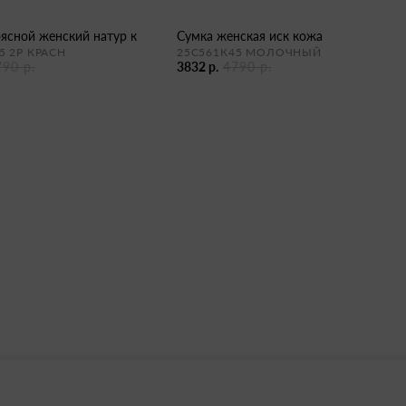
оясной женский натур к
сумка женская иск кожа
5 2Р КРАСН
25С561К45 МОЛОЧНЫЙ
790 р.
3832 р.
4790 р.