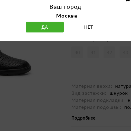
Ваш город
Москва
ДА
НЕТ
Таблица размеров
40
41
42
43
Материал верха:
натур
Вид застежки:
шнурок
Материал подкладки:
н
Материал подошвы:
по
Подробнее