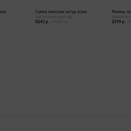
кожа
сумка женская натур кожа
ремень п
25С142К45 КОР СВ.
23С407К4
8243 р.
10990 р.
2199 р.
2