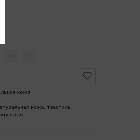
44
45
альная кожа
атуральная кожа, текстиль
лиуретан