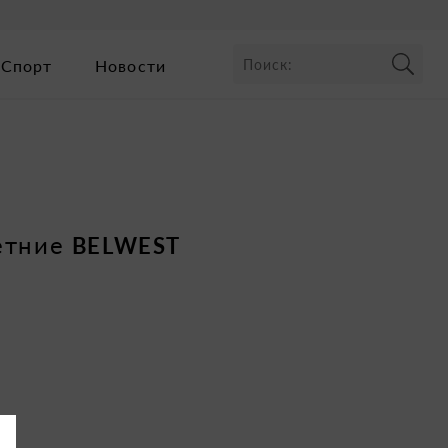
Спорт
Новости
етние
BELWEST