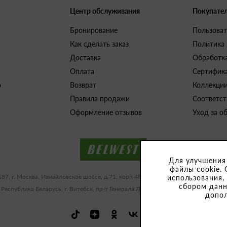
Центр обслуживания
Покупате
Бронирование
Пользоват
Как сделать заказ
Политика
Доставка
Обработк
Оплата
Сертифик
о
Возврат
Коллекци
Правила продажи
Соответст
Оформление отзывов
Уход за о
Для улучшения
файлы cookie. 
187, г. Москва, Измайловское шоссе, д.71, корп 4Г-Д ИНН/КПП 9909483591/77
использования,
сбором данн
 Республика Беларусь, г. Витебск, пр-т Генерала Людникова, 10-1, УНП 3918
допо