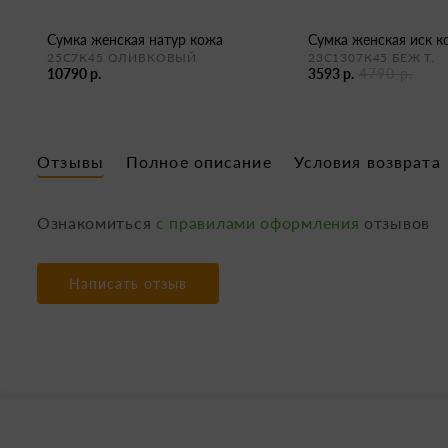
сумка женская натур кожа
сумка женская иск 
25С7К45 ОЛИВКОВЫЙ
23С1307К45 БЕЖ Т.
10790 р.
3593 р.
4790 р.
Отзывы
Полное описание
Условия возврата
Ознакомиться
с правилами оформления
отзывов
Написать отзыв