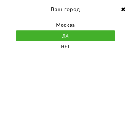
перейти
Перейти
к
к
Выбор города:
содержанию
навигации
Ваш город
Москва
ДА
НЕТ