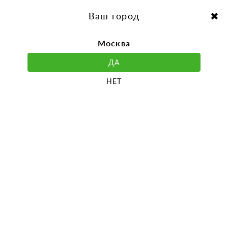
перейти
Перейти
к
к
Выбор города:
содержанию
навигации
Ваш город
Москва
ДА
НЕТ