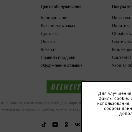
Центр обслуживания
Покупате
Бронирование
Пользоват
Как сделать заказ
Политика
Доставка
Обработк
Оплата
Сертифик
о
Возврат
Коллекци
Правила продажи
Соответст
Оформление отзывов
Уход за о
Для улучшения
файлы cookie. 
187, г. Москва, Измайловское шоссе, д.71, корп 4Г-Д ИНН/КПП 9909483591/77
использования,
сбором данн
 Республика Беларусь, г. Витебск, пр-т Генерала Людникова, 10-1, УНП 3918
допо