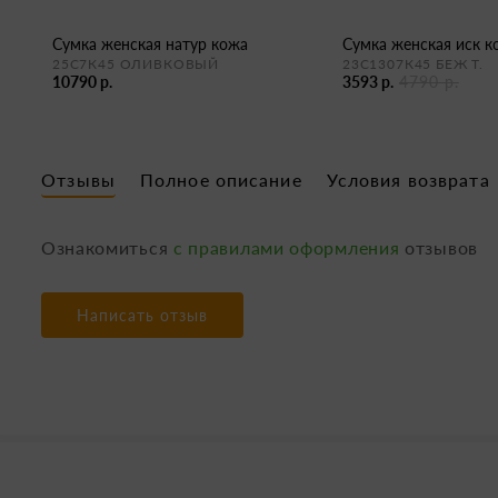
сумка женская натур кожа
сумка женская иск 
25С7К45 ОЛИВКОВЫЙ
23С1307К45 БЕЖ Т.
10790 р.
3593 р.
4790 р.
Отзывы
Полное описание
Условия возврата
Ознакомиться
с правилами оформления
отзывов
Написать отзыв