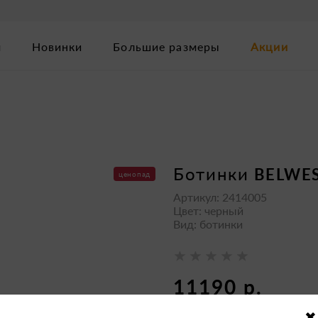
м
Новинки
Большие размеры
Акции
ботинки
BELWE
ценопад
Артикул: 2414005
Цвет: черный
Вид: ботинки
11190 р.