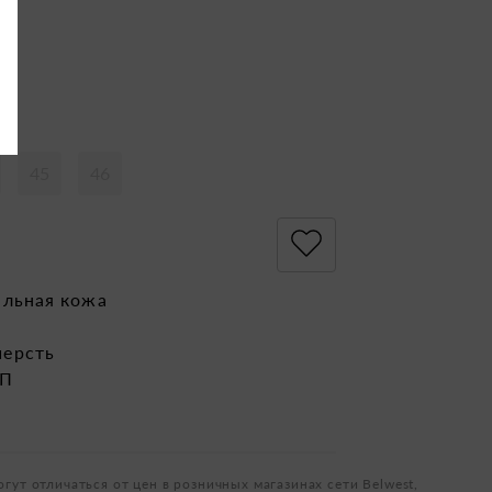
45
46
альная кожа
ерсть
ЭП
огут отличаться от цен в розничных магазинах сети Belwest,