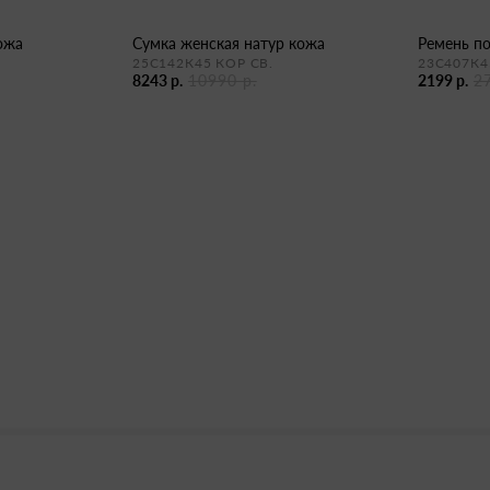
кожа
сумка женская натур кожа
ремень п
25С142К45 КОР СВ.
23С407К4
8243 р.
10990 р.
2199 р.
2