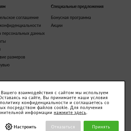
лям
Специальные предложения
ельское соглашение
Бонусная программа
 конфиденциальности
Акции
а персональных данных
аты
и
вие размеров
бувью
 Вашего взаимодействия с сайтом мы используем
Оставаясь на сайте, Вы принимаете наши условия
4791001. Юридический адрес закрытого акционерного общества «Белвест
 политику конфиденциальности и соглашаетесь со
ых посредством файлов cookie. Для получения
15189, ОКПО 501066892000
лнительной информации
нажмите здесь
.
Настроить
Отказаться
Принять