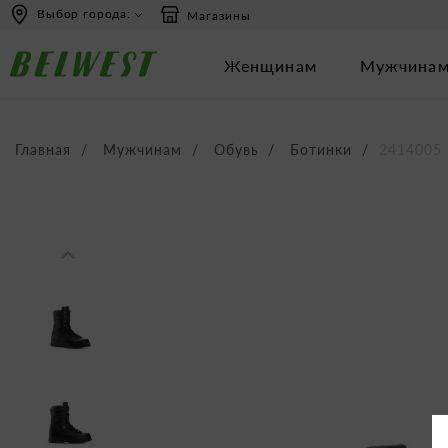
перейти
Перейти
Выбор города:
Магазины
к
к
содержанию
навигации
Женщинам
Мужчина
Главная
Мужчинам
Обувь
Ботинки
2414005