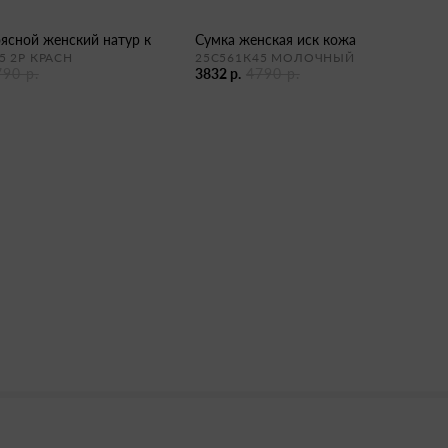
оясной женский натур к
сумка женская иск кожа
5 2Р КРАСН
25С561К45 МОЛОЧНЫЙ
790 р.
3832 р.
4790 р.