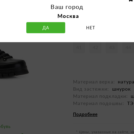
Ваш город
Москва
ДА
НЕТ
Таблица размеров
41
42
43
44
Материал верха:
натур
Вид застежки:
шнурок
Материал подкладки:
ш
Материал подошвы:
Т
Подробнее
обувь
* Цены, указанные на сайте, м