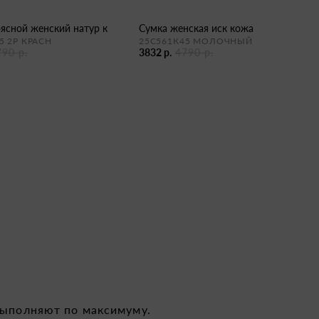
оясной женский натур к
сумка женская иск кожа
5 2Р КРАСН
25С561К45 МОЛОЧНЫЙ
790 р.
3832 р.
4790 р.
выполняют по максимуму.