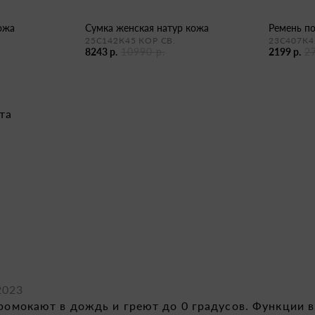
кожа
сумка женская натур кожа
ремень п
25С142К45 КОР СВ.
23С407К4
8243 р.
10990 р.
2199 р.
2
та
2023
промокают в дождь и греют до 0 градусов. Функции 