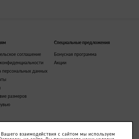
лям
Специальные предложения
ельское соглашение
Бонусная программа
 конфиденциальности
Акции
а персональных данных
аты
и
вие размеров
бувью
 Вашего взаимодействия с сайтом мы используем