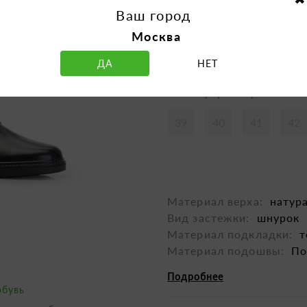
Ваш город
Москва
ДА
НЕТ
Таблица размеров
39
40
41
42
Материал верха:
натур
Вид застежки:
шнурок
Материал подкладки:
т
Материал подошвы:
По
Подробнее
обувь