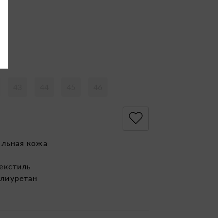
43
44
45
46
альная кожа
екстиль
лиуретан