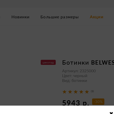
м
Новинки
Большие размеры
Акции
ботинки
BELWE
ценопад
Артикул: 2325000
Цвет: черный
Вид: ботинки
(3)
5943 р.
-30%
8490 р.