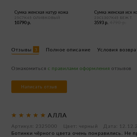
сумка женская натур кожа
сумка женская иск 
25С7К45 ОЛИВКОВЫЙ
23С1307К45 БЕЖ Т.
10790 р.
3593 р.
4790 р.
Отзывы
3
Полное описание
Условия возвра
Ознакомиться
с правилами оформления
отзывов
Написать отзыв
АЛЛА
Артикул: 2325000 Цвет: черный
Дата: 12.12.
Ботинки чёрного цвета очень понравились. Не 