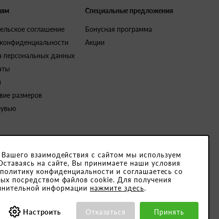
лям
Специальные предложения
ельское соглашение
Бонусная программа
 конфиденциальности
Акции
а персональных данных
аты
и
вие размеров
бувью
 Вашего взаимодействия с сайтом мы используем
Оставаясь на сайте, Вы принимаете наши условия
4791001. Юридический адрес закрытого акционерного общества «Белвест
 политику конфиденциальности и соглашаетесь со
ых посредством файлов cookie. Для получения
15189, ОКПО 501066892000
лнительной информации
нажмите здесь
.
Настроить
Отказаться
Принять