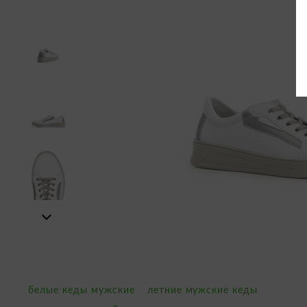
белые кеды мужские
летние мужские кеды