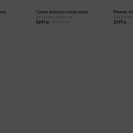
кожа
сумка женская натур кожа
ремень п
25С142К45 КОР СВ.
23С407К4
8243 р.
10990 р.
2199 р.
2