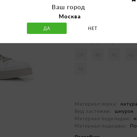
Ваш город
Москва
ДА
НЕТ
Таблица размеров
39
40
41
42
48
Материал верха:
натур
Вид застежки:
шнурок
Материал подкладки:
н
Материал подошвы:
По