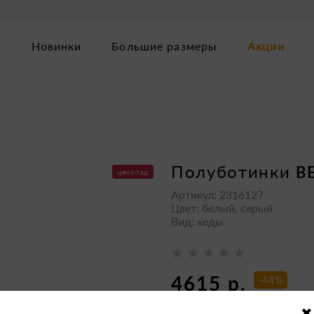
м
Новинки
Большие размеры
Акции
полуботинки
B
ценопад
Артикул: 2316127
Цвет: белый, серый
Вид: кеды
4615 р.
-44%
8390 р.