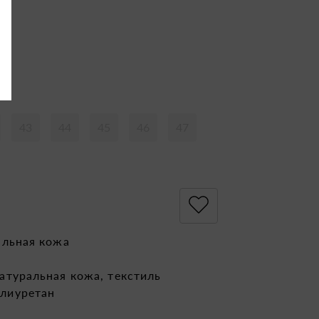
43
44
45
46
47
альная кожа
атуральная кожа, текстиль
лиуретан