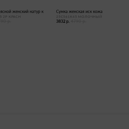
оясной женский натур к
сумка женская иск кожа
5 2Р КРАСН
25С561К45 МОЛОЧНЫЙ
790 р.
3832 р.
4790 р.