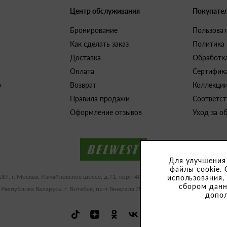
Центр обслуживания
Покупате
Бронирование
Пользоват
Как сделать заказ
Политика
Доставка
Обработк
Оплата
Сертифик
о
Возврат
Коллекци
Правила продажи
Соответст
Оформление отзывов
Уход за о
Для улучшения
файлы cookie. 
187, г. Москва, Измайловское шоссе, д.71, корп 4Г-Д ИНН/КПП 9909483591/77
использования,
сбором данн
 Республика Беларусь, г. Витебск, пр-т Генерала Людникова, 10-1, УНП 3918
допо