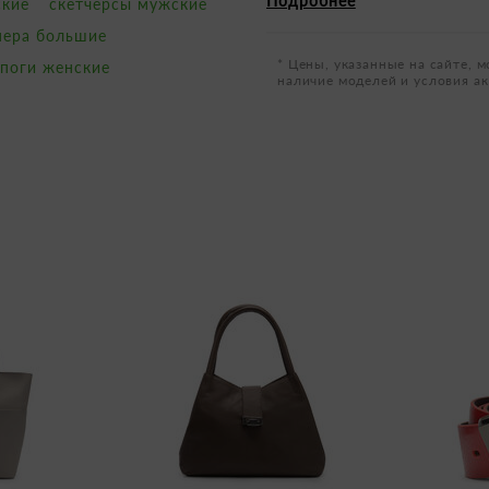
Подробнее
ские
скетчерсы мужские
мера большие
* Цены, указанные на сайте, м
поги женские
наличие моделей и условия ак