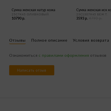
сумка женская натур кожа
сумка женская иск 
25С7К45 ОЛИВКОВЫЙ
23С1307К45 БЕЖ Т.
10790 р.
3593 р.
4790 р.
Отзывы
Полное описание
Условия возврата
Ознакомиться
с правилами оформления
отзывов
Написать отзыв