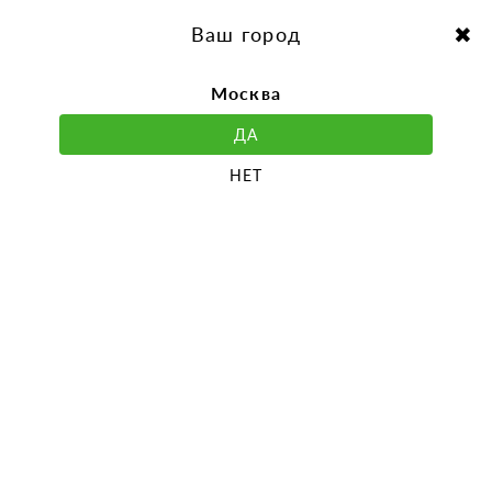
перейти
Перейти
к
к
Выбор города:
содержанию
навигации
Ваш город
Москва
ДА
НЕТ