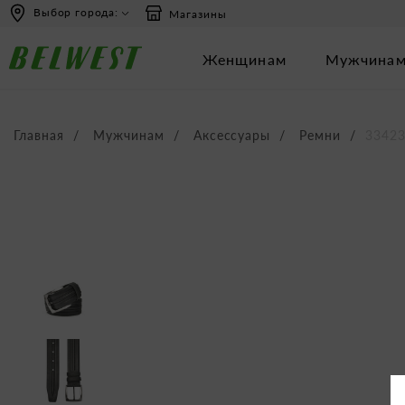
перейти
Перейти
Выбор города:
Магазины
к
к
содержанию
навигации
Женщинам
Мужчина
Главная
Мужчинам
Аксессуары
Ремни
3342