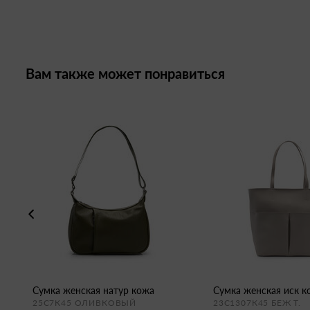
Вам также может понравиться
сумка женская натур кожа
сумка женская иск 
25С7К45 ОЛИВКОВЫЙ
23С1307К45 БЕЖ Т.