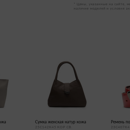
* Цены, указанные на сайте, м
наличие моделей и условия ак
кожа
сумка женская натур кожа
ремень п
25С142К45 КОР СВ.
23С407К4