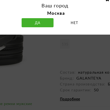
2390 р.
Ваш город
Москва
ДА
НЕТ
135
Состав:
натуральная к
бренд:
GALANTEYA
страна производства:
срок гарантии:
50
Подробнее
ые ремни мужские