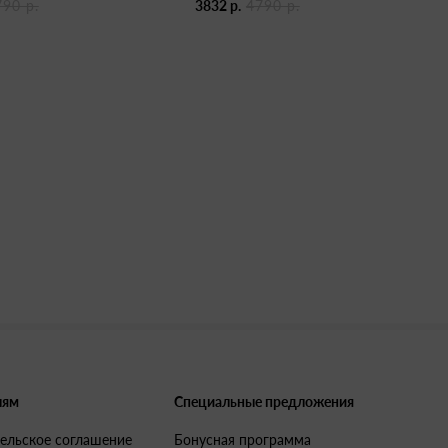
790 р.
3832 р.
4790 р.
лям
Специальные предложения
ельское соглашение
Бонусная программа