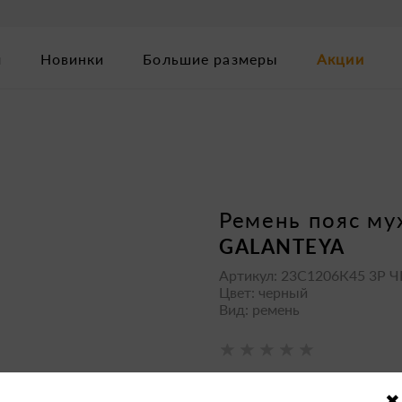
м
Новинки
Большие размеры
Акции
3
ремень пояс м
GALANTEYA
Артикул: 23С1206К45 3Р 
Цвет: черный
Вид: ремень
2199 р.
-7%