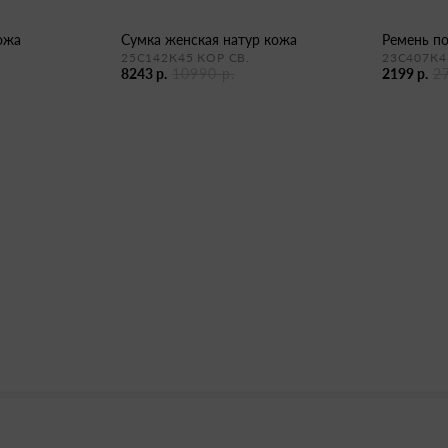
кожа
сумка женская натур кожа
ремень п
25С142К45 КОР СВ.
23С407К4
8243 р.
10990 р.
2199 р.
2