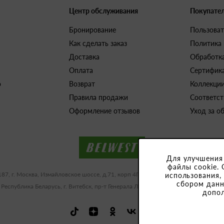
Центр обслуживания
Покупате
Бронирование
Пользоват
Как сделать заказ
Политика
Доставка
Обработк
Оплата
Сертифик
о
Возврат
Коллекци
Правила продажи
Соответст
Оформление отзывов
Уход за о
Для улучшения
файлы cookie. 
187, г. Москва, Измайловское шоссе, д.71, корп 4Г-Д ИНН/КПП 9909483591/77
использования,
сбором данн
 Республика Беларусь, г. Витебск, пр-т Генерала Людникова, 10-1, УНП 3918
допо