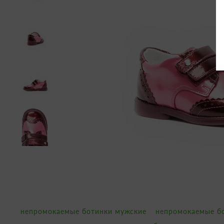
непромокаемые ботинки мужские
непромокаемые б