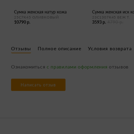
сумка женская натур кожа
сумка женская иск 
25С7К45 ОЛИВКОВЫЙ
23С1307К45 БЕЖ Т.
10790 р.
3593 р.
4790 р.
Отзывы
Полное описание
Условия возврата
Ознакомиться
с правилами оформления
отзывов
Написать отзыв