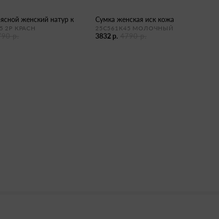
оясной женский натур к
сумка женская иск кожа
5 2Р КРАСН
25С561К45 МОЛОЧНЫЙ
790 р.
3832 р.
4790 р.