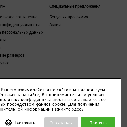
лям
Специальные предложения
ельское соглашение
Бонусная программа
 конфиденциальности
Акции
а персональных данных
аты
и
вие размеров
бувью
 Вашего взаимодействия с сайтом мы используем
Оставаясь на сайте, Вы принимаете наши условия
4791001. Юридический адрес закрытого акционерного общества «Белвест
 политику конфиденциальности и соглашаетесь со
ых посредством файлов cookie. Для получения
15189, ОКПО 501066892000
лнительной информации
нажмите здесь
.
Настроить
Отказаться
Принять