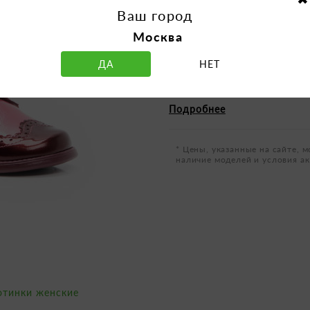
Ваш город
Вид застежки:
велкро
Москва
Материал подошвы:
Т
ДА
НЕТ
Полнота:
F
Стиль:
casual
Подробнее
* Цены, указанные на сайте, м
наличие моделей и условия ак
отинки женские