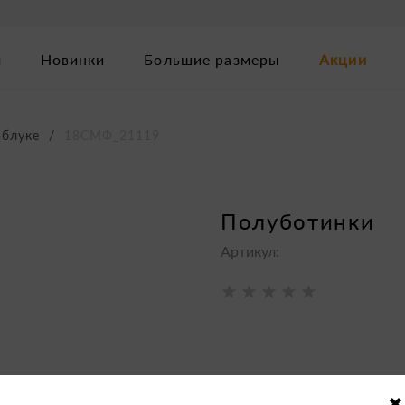
м
Новинки
Большие размеры
Акции
аблуке
18СМФ_21119
полуботинки
Артикул: