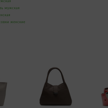
ужская
вь мужская
енская
совки женские