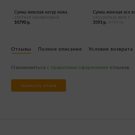
сумка женская натур кожа
сумка женская иск 
25С7К45 ОЛИВКОВЫЙ
23С1307К45 БЕЖ Т.
10790 р.
3593 р.
4790 р.
Отзывы
Полное описание
Условия возврата
Ознакомиться
с правилами оформления
отзывов
Написать отзыв