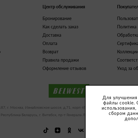
Центр обслуживания
Покупате
Бронирование
Пользоват
Как сделать заказ
Политика
Доставка
Обработк
Оплата
Сертифик
о
Возврат
Коллекци
Правила продажи
Соответст
Оформление отзывов
Уход за о
Для улучшения
файлы cookie. 
187, г. Москва, Измайловское шоссе, д.71, корп 4Г-Д ИНН/КПП 9909483591/77
использования,
сбором данн
 Республика Беларусь, г. Витебск, пр-т Генерала Людникова, 10-1, УНП 3918
допо