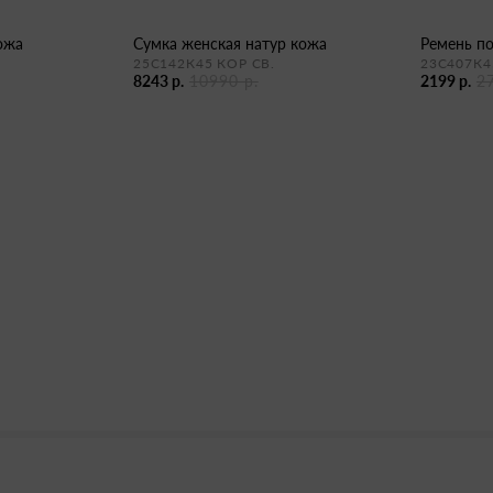
кожа
сумка женская натур кожа
ремень п
25С142К45 КОР СВ.
23С407К4
8243 р.
10990 р.
2199 р.
2