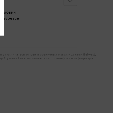
лировки
лиуретан
огут отличаться от цен в розничных магазинах сети Belwest,
ций уточняйте в магазинах или по телефонам инфоцентра.