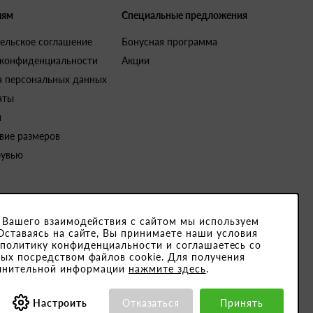
лям
Специальные предложения
ельское соглашение
Бонусная программа
 конфиденциальности
Акции
а персональных данных
аты
и
вие размеров
бувью
 Вашего взаимодействия с сайтом мы используем
Оставаясь на сайте, Вы принимаете наши условия
4791001. Юридический адрес закрытого акционерного общества «Белвест
 политику конфиденциальности и соглашаетесь со
ых посредством файлов cookie. Для получения
15189, ОКПО 501066892000
лнительной информации
нажмите здесь
.
Настроить
Отказаться
Принять