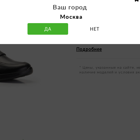
Ваш город
Вид застежки:
без регу
Москва
Материал подошвы:
По
ДА
НЕТ
Полнота:
G1/2
Фасон:
SIMBA
Подробнее
* Цены, указанные на сайте, м
наличие моделей и условия ак