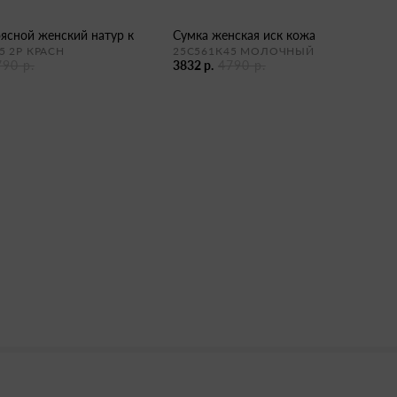
оясной женский натур к
сумка женская иск кожа
5 2Р КРАСН
25С561К45 МОЛОЧНЫЙ
790 р.
3832 р.
4790 р.