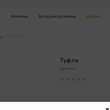
м
Новинки
Большие размеры
Акции
ка
2237300
туфли
Артикул: