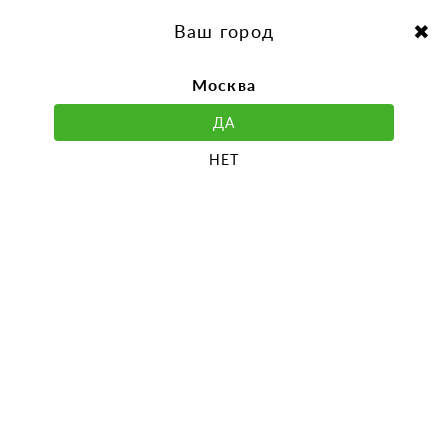
перейти
Перейти
к
к
Выбор города:
содержанию
навигации
Ваш город
Москва
ДА
НЕТ