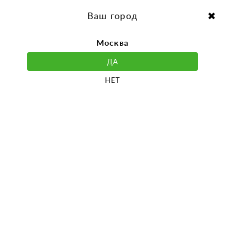
перейти
Перейти
к
к
Выбор города:
содержанию
навигации
Ваш город
Москва
ДА
НЕТ