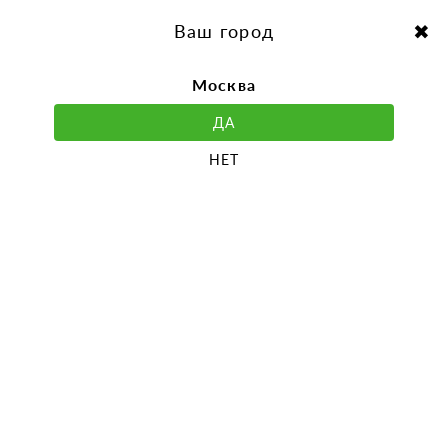
перейти
Перейти
к
к
Выбор города:
содержанию
навигации
Ваш город
Москва
ДА
НЕТ