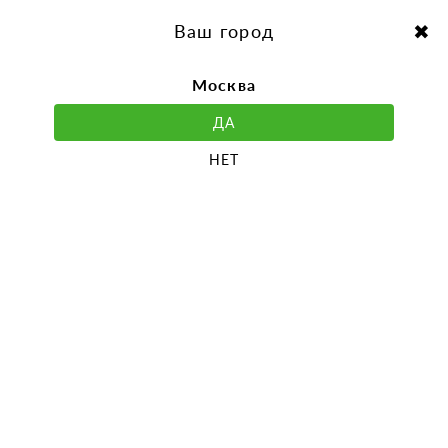
перейти
Перейти
к
к
Выбор города:
содержанию
навигации
Ваш город
Москва
ДА
НЕТ