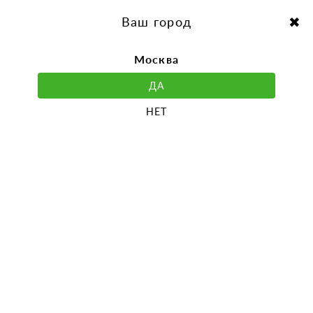
перейти
Перейти
к
к
Выбор города:
содержанию
навигации
Ваш город
Москва
ДА
НЕТ