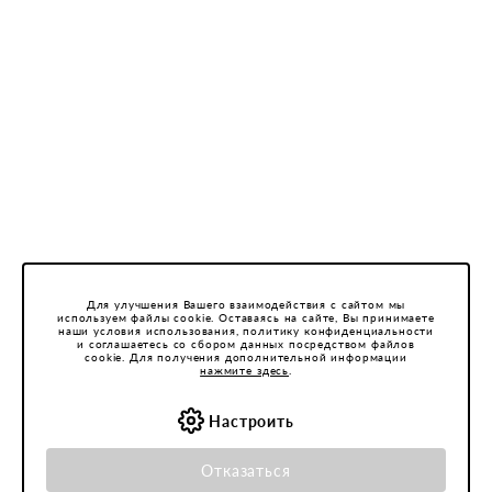
501066892000
Время работы инфоцентра:
Пн-Пт 9:00-17:00 (мск)
Сб-Вс и праздничные - выходные
Вы можете связаться с нами:
Email: hotline@belwest.com
Компания
Для улучшения Вашего взаимодействия с сайтом мы
используем файлы cookie. Оставаясь на сайте, Вы принимаете
О нас
наши условия использования, политику конфиденциальности
Центр обслуживания
и соглашаетесь со сбором данных посредством файлов
cookie. Для получения дополнительной информации
Контакты
нажмите здесь
.
Бронирование
Покупателям
Новости
Как сделать заказ
Настроить
Магазины
Пользовательское соглашение
Специальные предложения
Доставка
Сотрудничество
Политика конфиденциальности
Отказаться
Оплата
Бонусная программа
Вакансии
Обработка персональных данных